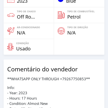
2023
Blue
TIPO DE CHASSI
TIPO DE COMBUSTÍVEL
Off Road
Petrol
AR-CONDICIONADO
TIPO DE DIREÇÃO
N/A
N/A
CONDIÇÃO
Usado
Comentário do vendedor
**WHATSAPP ONLY THROUGH +79267750853**
Info:
- Year: 2023
- Hours: 17 Hours
- Condition: Almost New