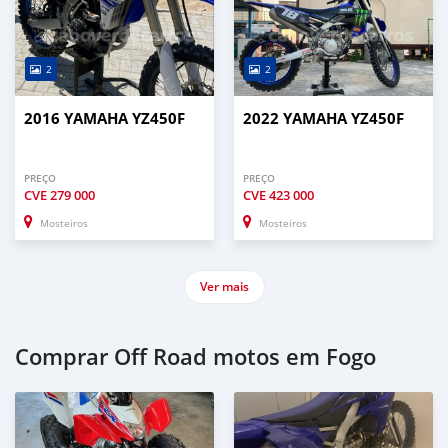
2
2
2016 YAMAHA YZ450F
2022 YAMAHA YZ450F
PREÇO
PREÇO
CVE
279 000
CVE
423 000
Mosteiros
Mosteiros
Ver mais
Comprar Off Road motos em Fogo