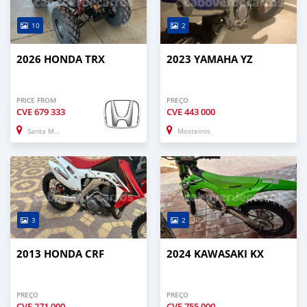
10
2
2026 HONDA TRX
2023 YAMAHA YZ
PRICE FROM
PREÇO
CVE
679 333
CVE
443 000
Santa Maria
Mosteiros
3
2
2013 HONDA CRF
2024 KAWASAKI KX
PREÇO
PREÇO
CVE
271 000
CVE
755 000