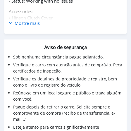
- Status: Working with no issues
Accessories:
•⁠ ⁠Hinson Clutch Cover
Mostre mais
•⁠ ⁠Pro Taper Bar pad
•⁠ ⁠Semi-desert back tire
•⁠ ⁠EMIG Grips
•⁠ ⁠Yama-link Lowering link kit
Aviso de segurança
•⁠ ⁠Acerbis body grips
•⁠ ⁠Backyard design custom decals
Sob nenhuma circunstância pague adiantado.
Verifique o carro com atenção antes de comprá-lo. Peça
certificados de inspeção.
Verifique os detalhes de propriedade e registro, bem
como o livro de registro do veículo.
Reúna-se em um local seguro e público e traga alguém
com você.
Pague depois de retirar o carro. Solicite sempre o
comprovante de compra (recibo de transferência, e-
mail ..)
Esteja atento para carros significativamente