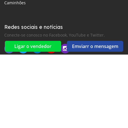
Caminhões
Redes sociais e notícias
Conecte-se conosco no Facebook, YouTube e Twitter.
Ligar o vendedor
Emviarr o mensagem
New car notification
para alertas de e-mail ou SMS
2016-2026 All right reserved. Caboverdecarros.com is part of
, the leading automotive classifieds platforms in
Africa