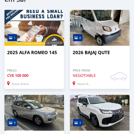
1
8
2025 ALFA ROMEO 145
2026 BAJAJ QUTE
PREÇO
PRICE FROM
CVE
100 000
NEGOTIABLE
Nova Sintra
Nova Sintra
9
3