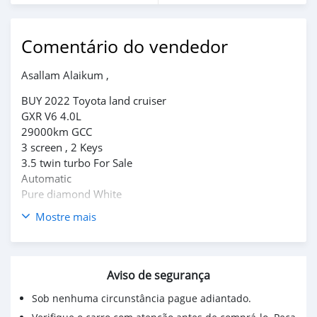
Comentário do vendedor
Asallam Alaikum ,
BUY 2022 Toyota land cruiser
GXR V6 4.0L
29000km GCC
3 screen , 2 Keys
3.5 twin turbo For Sale
Automatic
Pure diamond White
Mostre mais
Sunroof, leather Seats with beige, Parking Sensors,Lane
keeping Assistant with Radar,Cruise Control with
Distance Radar and So many features.
Aviso de segurança
IM Owner's : alketbi4293@gmail.com
Sob nenhuma circunstância pague adiantado.