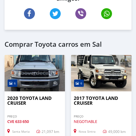
Comprar Toyota carros em Sal
6
6
2020 TOYOTA LAND
2017 TOYOTA LAND
CRUISER
CRUISER
PREÇO
PREÇO
CVE
633 650
NEGOTIABLE
21,097 km
49,000 km
Santa Maria
Nova Sintra