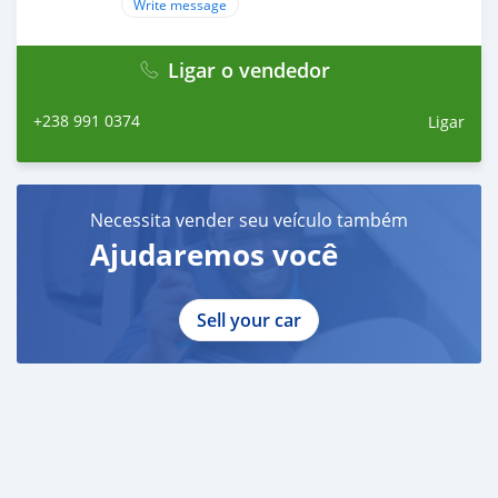
Write message
Ligar o vendedor
+238 991 0374
Ligar
Necessita vender seu veículo também
Ajudaremos você
Sell your car