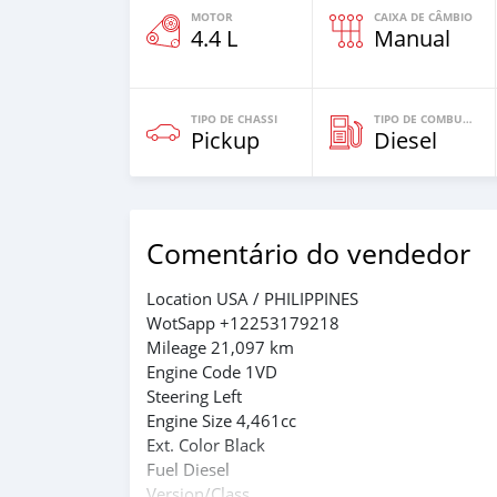
MOTOR
CAIXA DE CÂMBIO
4.4 L
Manual
TIPO DE CHASSI
TIPO DE COMBUSTÍVEL
Pickup
Diesel
Comentário do vendedor
Location USA / PHILIPPINES
WotSapp +12253179218
Mileage 21,097 km
Engine Code 1VD
Steering Left
Engine Size 4,461cc
Ext. Color Black
Fuel Diesel
Version/Class