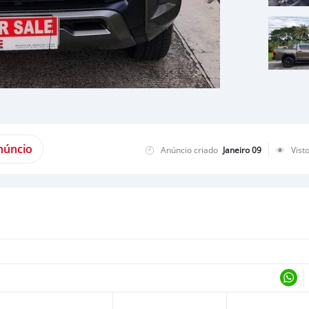
núncio
Anúncio criado
Janeiro 09
Vist