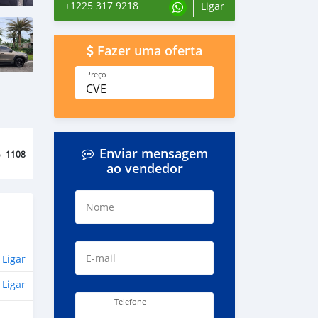
+1225 317 9218
Ligar
Fazer uma oferta
Preço
CVE
Enviar mensagem
o
1108
ao vendedor
Nome
E-mail
Ligar
Ligar
Telefone