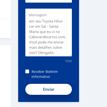
Mensagem
5000
Receber Boletim
Informativo
SLDJvJDwsf_vskh5fGrM