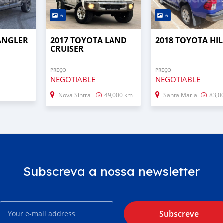
6
6
RANGLER
2017 TOYOTA LAND
2018 TOYOTA HI
CRUISER
PREÇO
PREÇO
NEGOTIABLE
NEGOTIABLE
Nova Sintra
49,000 km
Santa Maria
83,0
Subscreva a nossa newsletter
Subscreve