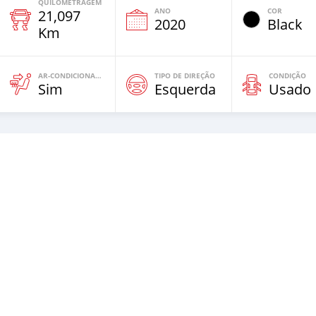
QUILOMETRAGEM
ANO
COR
21,097
2020
Black
Km
AR-CONDICIONADO
TIPO DE DIREÇÃO
CONDIÇÃO
Sim
Esquerda
Usado