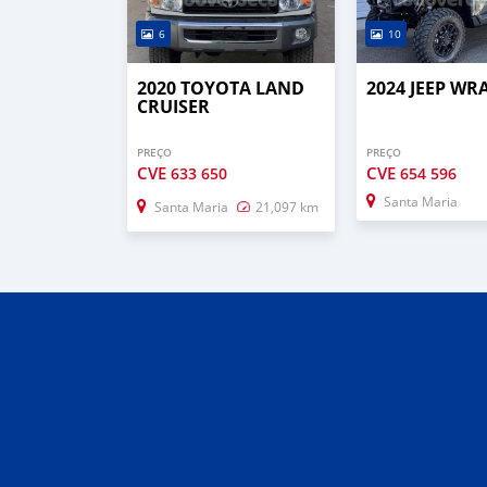
6
10
2020 TOYOTA LAND
2024 JEEP W
CRUISER
PREÇO
PREÇO
CVE
CVE
633 650
654 596
Santa Maria
Santa Maria
21,097 km