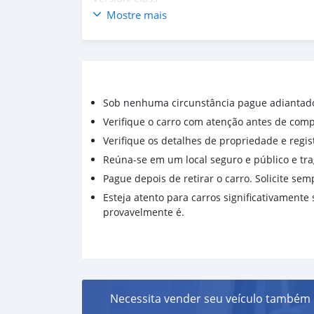
Seats 5 (9)
Mostre mais
Drive 4wheel drive
Doors 4
Transmission Automatic
Year/month 2020
Sob nenhuma circunstância pague adiantad
Verifique o carro com atenção antes de compr
Verifique os detalhes de propriedade e regist
Reúna-se em um local seguro e público e tr
Pague depois de retirar o carro. Solicite se
Esteja atento para carros significativament
provavelmente é.
Necessita vender seu veículo também