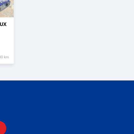
LUX
00 km