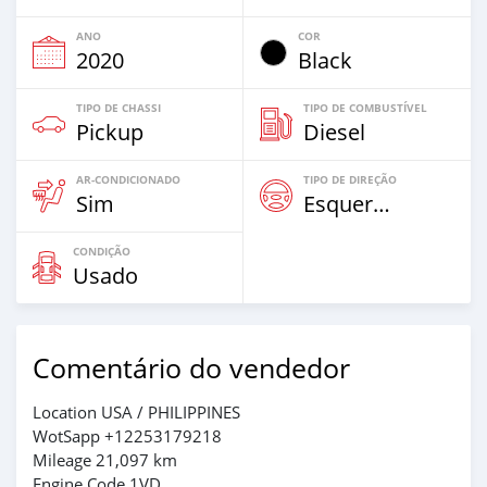
ANO
COR
2020
Black
TIPO DE CHASSI
TIPO DE COMBUSTÍVEL
Pickup
Diesel
AR-CONDICIONADO
TIPO DE DIREÇÃO
Sim
Esquerda
CONDIÇÃO
Usado
Comentário do vendedor
Location USA / PHILIPPINES
WotSapp +12253179218
Mileage 21,097 km
Engine Code 1VD