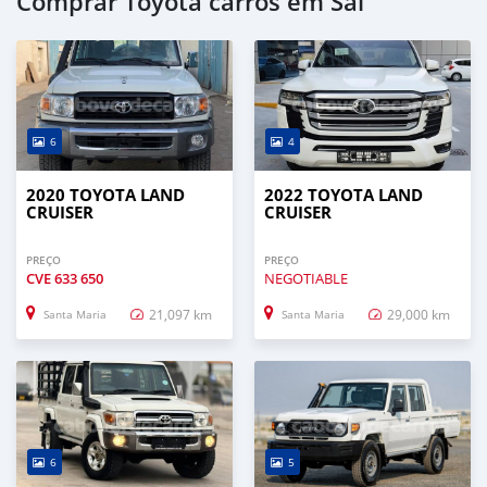
Comprar Toyota carros em Sal
6
4
2020 TOYOTA LAND
2022 TOYOTA LAND
CRUISER
CRUISER
PREÇO
PREÇO
CVE
633 650
NEGOTIABLE
21,097 km
29,000 km
Santa Maria
Santa Maria
6
5