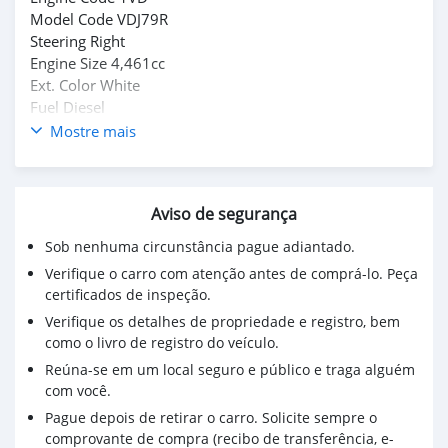
Model Code VDJ79R
Steering Right
Engine Size 4,461cc
Ext. Color White
Fuel Diesel
Version/Class
Mostre mais
Seats 5 (9)
Drive 4wheel drive
Doors 4
Aviso de segurança
Transmission Manual
Year/month 2020
Sob nenhuma circunstância pague adiantado.
Verifique o carro com atenção antes de comprá-lo. Peça
certificados de inspeção.
Verifique os detalhes de propriedade e registro, bem
como o livro de registro do veículo.
Reúna-se em um local seguro e público e traga alguém
com você.
Pague depois de retirar o carro. Solicite sempre o
comprovante de compra (recibo de transferência, e-