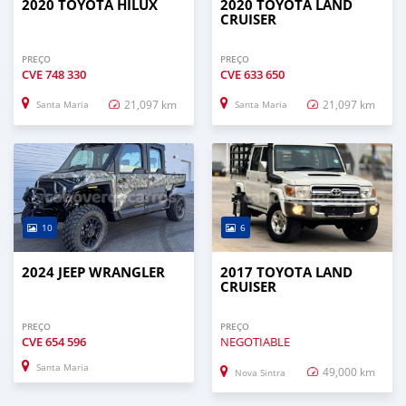
2020 TOYOTA HILUX
2020 TOYOTA LAND
CRUISER
PREÇO
PREÇO
CVE
748 330
CVE
633 650
21,097 km
21,097 km
Santa Maria
Santa Maria
10
6
2024 JEEP WRANGLER
2017 TOYOTA LAND
CRUISER
PREÇO
PREÇO
CVE
654 596
NEGOTIABLE
Santa Maria
49,000 km
Nova Sintra