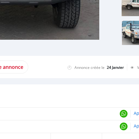
te annonce
Annonce créée le
24 Janvier
Ap
Ap