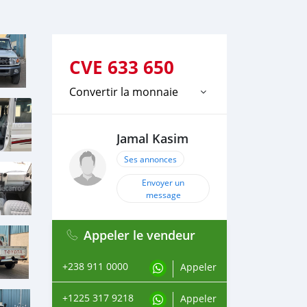
CVE
633 650
Convertir la monnaie
Jamal Kasim
Ses annonces
Envoyer un
message
Appeler le vendeur
+238 911 0000
Appeler
+1225 317 9218
Appeler