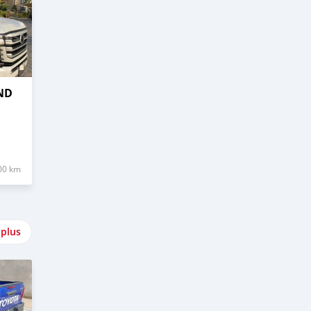
ND
00 km
 plus