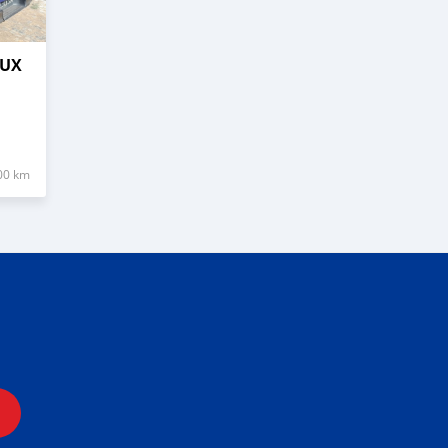
LUX
00 km