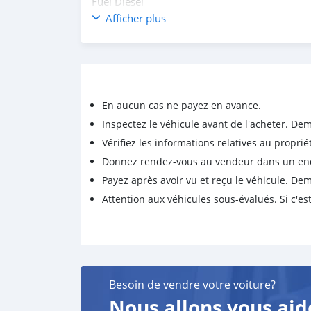
Fuel Diesel
Version/Class
Afficher plus
Seats 5 (9)
Drive 4wheel drive
Doors 4
Transmission Manual
Year/month 2020
En aucun cas ne payez en avance.
Inspectez le véhicule avant de l'acheter. D
Vérifiez les informations relatives au proprié
Donnez rendez-vous au vendeur dans un endro
Payez après avoir vu et reçu le véhicule. D
Attention aux véhicules sous-évalués. Si c'est
Besoin de vendre votre voiture?
Nous allons vous aid