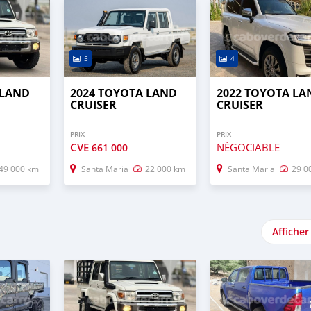
5
4
 LAND
2024 TOYOTA LAND
2022 TOYOTA LA
CRUISER
CRUISER
PRIX
PRIX
CVE
NÉGOCIABLE
661 000
49 000 km
Santa Maria
22 000 km
Santa Maria
29 0
Afficher