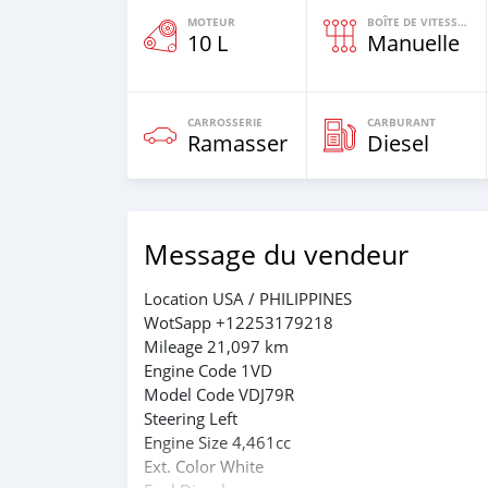
MOTEUR
BOÎTE DE VITESSES
10 L
Manuelle
CARROSSERIE
CARBURANT
Ramasser
Diesel
Message du vendeur
Location USA / PHILIPPINES
WotSapp +12253179218
Mileage 21,097 km
Engine Code 1VD
Model Code VDJ79R
Steering Left
Engine Size 4,461cc
Ext. Color White