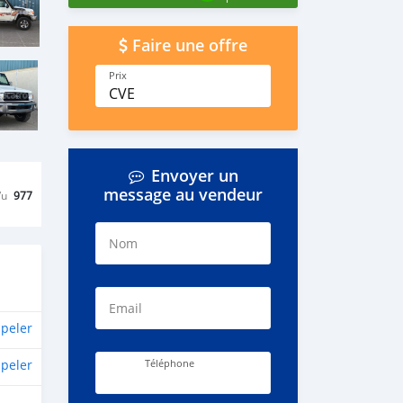
Faire une offre
Prix
CVE
Envoyer un
message au vendeur
Vu
977
Nom
Email
peler
peler
Téléphone