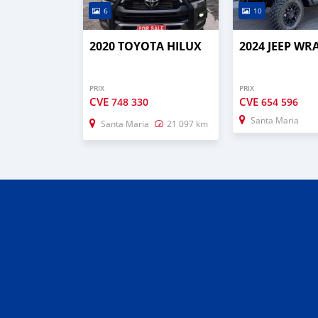
6
10
2020 TOYOTA HILUX
2024 JEEP W
PRIX
PRIX
CVE
CVE
748 330
654 596
Santa Maria
Santa Maria
21 097 km