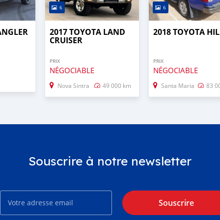
6
6
RANGLER
2017 TOYOTA LAND
2018 TOYOTA HI
CRUISER
PRIX
PRIX
NÉGOCIABLE
NÉGOCIABLE
Nova Sintra
49 000 km
Santa Maria
83 0
Souscrire à notre newsletter
Souscrire