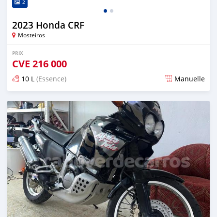
2
2023 Honda CRF
Mosteiros
PRIX
CVE
216 000
10 L
(Essence)
Manuelle
Publié il y a plus d'un an