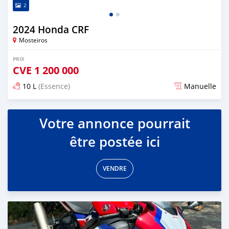
2
2024 Honda CRF
Mosteiros
PRIX
CVE
1 200 000
10 L
(Essence)
Manuelle
Publié il y a presque 2 ans
Votre annonce pourrait
être postée ici
VENDRE