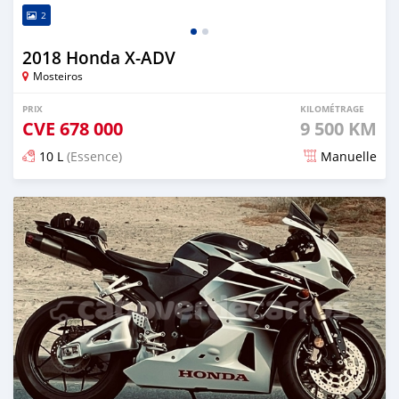
2
2018 Honda X-ADV
Mosteiros
PRIX
KILOMÉTRAGE
CVE
678 000
9 500 KM
10 L
(Essence)
Manuelle
Publié il y a presque 2 ans