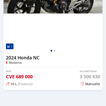
2
2024 Honda NC
Mosteiros
PRIX
KILOMÉTRAGE
CVE
689 000
3 500 KM
10 L
(Essence)
Manuelle
Publié il y a environ 2 ans