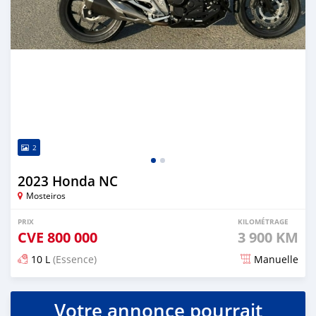
2
2023 Honda NC
Mosteiros
PRIX
KILOMÉTRAGE
CVE
800 000
3 900 KM
10 L
(Essence)
Manuelle
Publié il y a environ 2 ans
Votre annonce pourrait