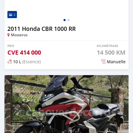
2
2011 Honda CBR 1000 RR
Mosteiros
PRIX
KILOMÉTRAGE
CVE
414 000
14 500 KM
10 L
(Essence)
Manuelle
Publié il y a environ 2 ans