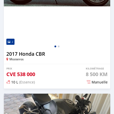
2
2017 Honda CBR
Mosteiros
PRIX
KILOMÉTRAGE
CVE
538 000
8 500 KM
10 L
(Essence)
Manuelle
Publié il y a presque 2 ans