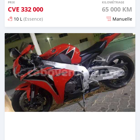
PRIX
KILOMÉTRAGE
CVE
332 000
65 000 KM
10 L
(Essence)
Manuelle
Publié il y a environ 2 ans