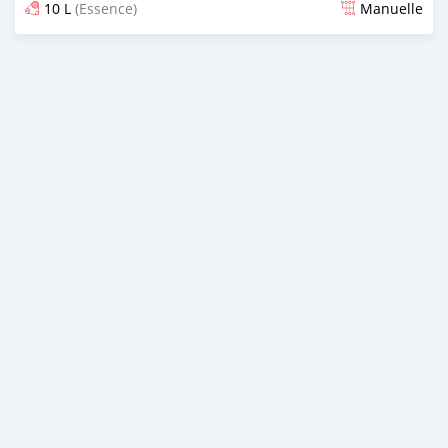
10 L
(Essence)
Manuelle
Publié il y a presque 2 ans