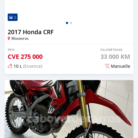
2
2017 Honda CRF
Mosteiros
PRIX
KILOMÉTRAGE
CVE
275 000
33 000 KM
10 L
(Essence)
Manuelle
Publié il y a presque 2 ans