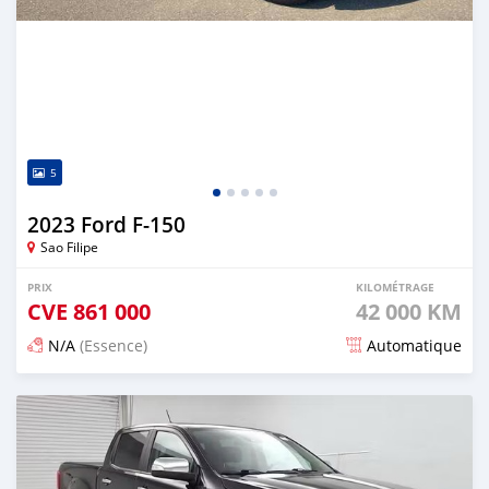
5
2023 Ford F-150
Sao Filipe
PRIX
KILOMÉTRAGE
CVE
861 000
42 000 KM
N/A
(Essence)
Automatique
Publié il y a 4 mois