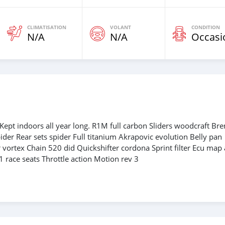
CLIMATISATION
VOLANT
CONDITION
N/A
N/A
Occasi
Kept indoors all year long. R1M full carbon Sliders woodcraft B
er Rear sets spider Full titanium Akrapovic evolution Belly pan
 vortex Chain 520 did Quickshifter cordona Sprint filter Ecu map 
race seats Throttle action Motion rev 3