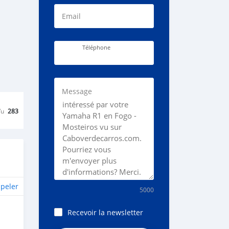
Email
Téléphone
Message
Vu
283
peler
5000
Recevoir la newsletter