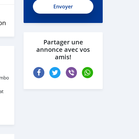
on
Partager une
annonce avec vos
amis!
rembo
at