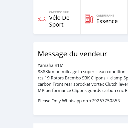
CARROSSERIE
CARBURANT
Vélo De
Essence
Sport
Message du vendeur
Yamaha R1M
8888km on mileage in super clean condition. 
rcs 19 Rotors Brembo SBK Clipons + clamp Spid
carbon Front rear sprocket vortex Clutch lever
MP performance Clipons guards carbon cnc R1 
Please Only Whatsapp on +79267750853