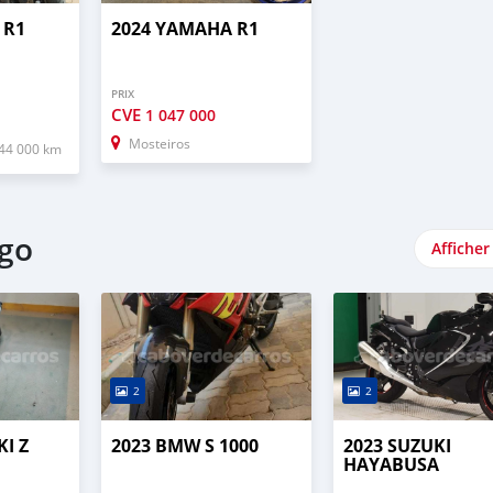
 R1
2024 YAMAHA R1
PRIX
CVE
1 047 000
Mosteiros
44 000 km
ogo
Afficher
2
2
I Z
2023 BMW S 1000
2023 SUZUKI
HAYABUSA