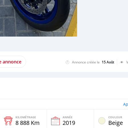
te annonce
Annonce créée le
15 Août
Ap
KILOMÉTRAGE
ANNÉE
COULEUR
8 888 Km
2019
Beige