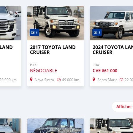
6
5
 LAND
2017 TOYOTA LAND
2024 TOYOTA LA
CRUISER
CRUISER
PRIX
PRIX
NÉGOCIABLE
CVE
661 000
29 000 km
Nova Sintra
49 000 km
Santa Maria
22 0
Afficher