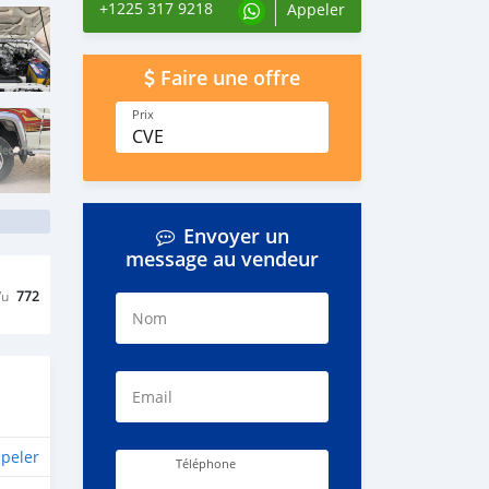
+1225 317 9218
Appeler
Faire une offre
Prix
CVE
Envoyer un
message au vendeur
Vu
772
Nom
Email
peler
Téléphone