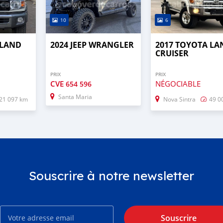
10
6
 LAND
2024 JEEP WRANGLER
2017 TOYOTA LA
CRUISER
PRIX
PRIX
CVE
NÉGOCIABLE
654 596
Santa Maria
21 097 km
Nova Sintra
49 0
Souscrire à notre newsletter
Souscrire