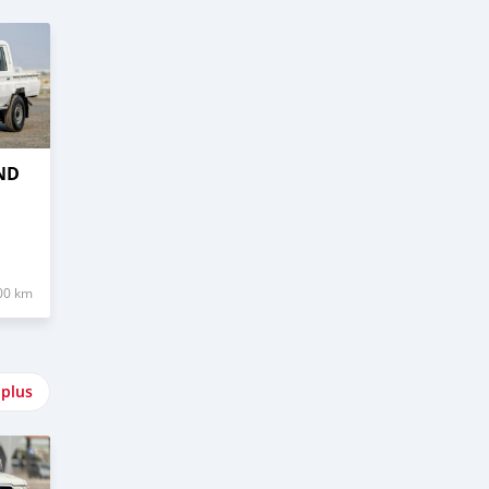
ND
00 km
 plus