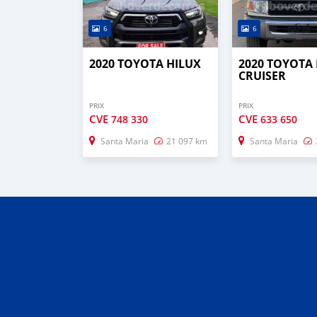
6
6
2020 TOYOTA HILUX
2020 TOYOTA
CRUISER
PRIX
PRIX
CVE
CVE
748 330
633 650
Santa Maria
21 097 km
Santa Maria