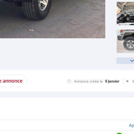
te annonce
Annonce créée le
9 Janvier
Ap