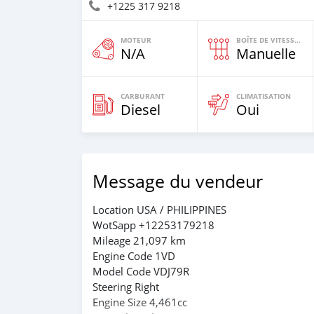
+1225 317 9218
MOTEUR
BOÎTE DE VITESSES
N/A
Manuelle
CARBURANT
CLIMATISATION
Diesel
Oui
Message du vendeur
Location USA / PHILIPPINES
WotSapp +12253179218
Mileage 21,097 km
Engine Code 1VD
Model Code VDJ79R
Steering Right
Engine Size 4,461cc