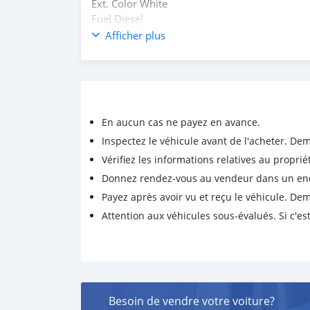
Ext. Color White
Fuel Diesel
Version/Class
Afficher plus
Seats 5 (9)
Drive 4wheel drive
Doors 4
Transmission Manual
Year/month 2020
En aucun cas ne payez en avance.
Inspectez le véhicule avant de l'acheter. D
Vérifiez les informations relatives au proprié
Donnez rendez-vous au vendeur dans un endro
Payez après avoir vu et reçu le véhicule. D
Attention aux véhicules sous-évalués. Si c'est
Besoin de vendre votre voiture?