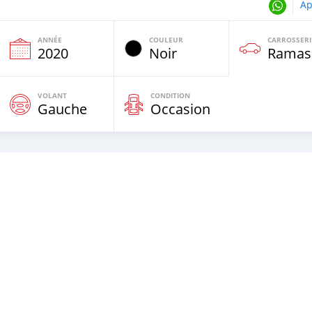
Ap
ANNÉE
COULEUR
CARROSSERI
2020
Noir
Ramas
VOLANT
CONDITION
Gauche
Occasion