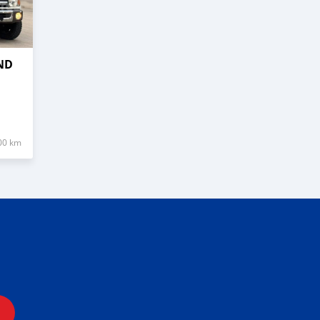
ND
00 km